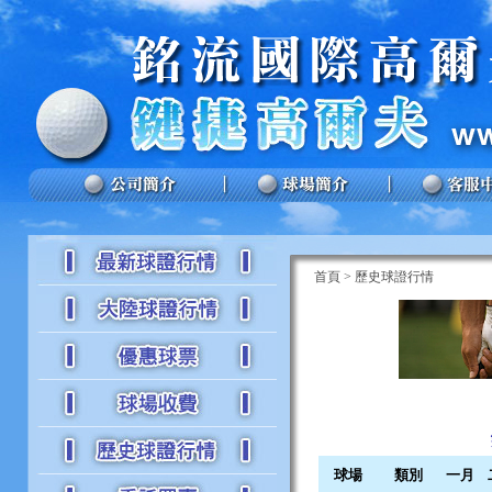
首頁
>
歷史球證行情
球場
類別
一月