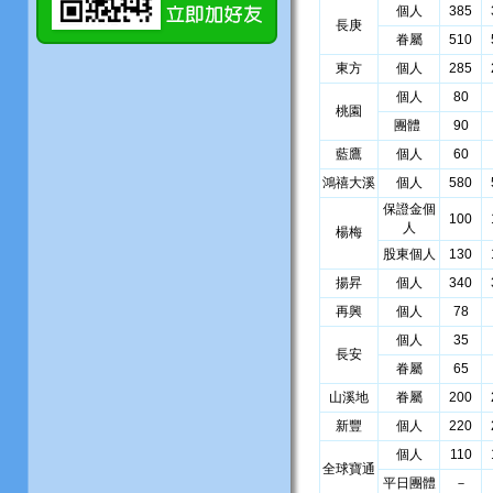
個人
385
長庚
眷屬
510
東方
個人
285
個人
80
桃園
團體
90
藍鷹
個人
60
鴻禧大溪
個人
580
保證金個
100
人
楊梅
股東個人
130
揚昇
個人
340
再興
個人
78
個人
35
長安
眷屬
65
山溪地
眷屬
200
新豐
個人
220
個人
110
全球寶通
平日團體
－