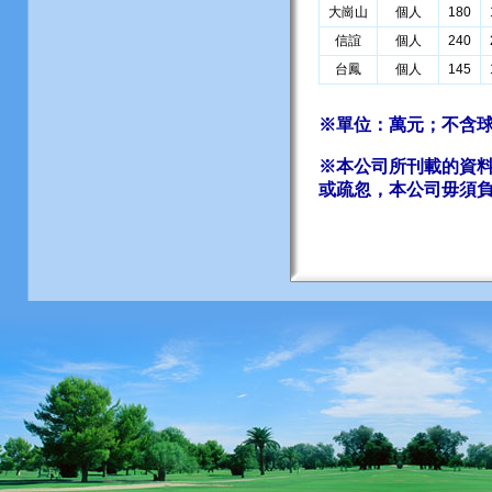
大崗山
個人
180
信誼
個人
240
台鳳
個人
145
※單位：萬元；不含球
※本公司所刊載的資
或疏忽，本公司毋須