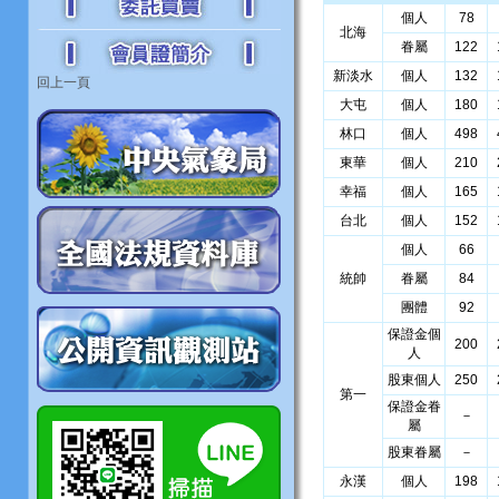
個人
78
北海
眷屬
122
新淡水
個人
132
回上一頁
大屯
個人
180
林口
個人
498
東華
個人
210
幸福
個人
165
台北
個人
152
個人
66
統帥
眷屬
84
團體
92
保證金個
200
人
股東個人
250
第一
保證金眷
－
屬
股東眷屬
－
永漢
個人
198