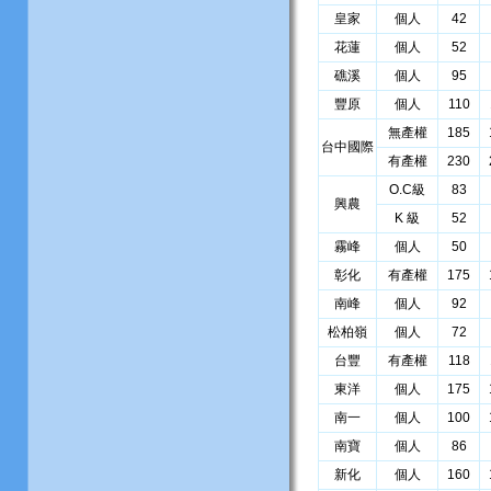
皇家
個人
42
花蓮
個人
52
礁溪
個人
95
豐原
個人
110
無產權
185
台中國際
有產權
230
O.C級
83
興農
K 級
52
霧峰
個人
50
彰化
有產權
175
南峰
個人
92
松柏嶺
個人
72
台豐
有產權
118
東洋
個人
175
南一
個人
100
南寶
個人
86
新化
個人
160