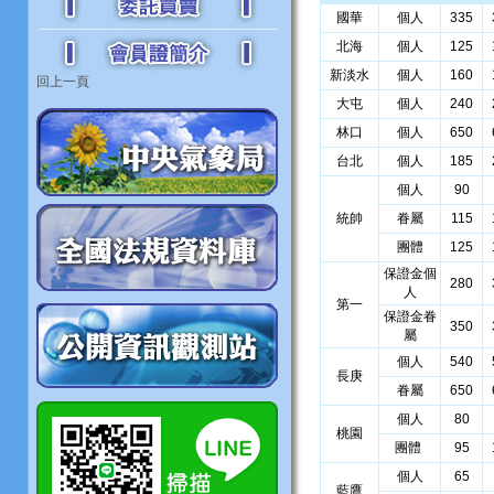
國華
個人
335
北海
個人
125
新淡水
個人
160
回上一頁
大屯
個人
240
林口
個人
650
台北
個人
185
個人
90
統帥
眷屬
115
團體
125
保證金個
280
人
第一
保證金眷
350
屬
個人
540
長庚
眷屬
650
個人
80
桃園
團體
95
個人
65
藍鷹