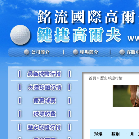
首頁
>
歷史球證行情
球場
類別
一月