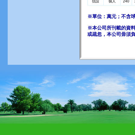
信誼
個人
240
※單位：萬元；不含球
※本公司所刊載的資
或疏忽，本公司毋須