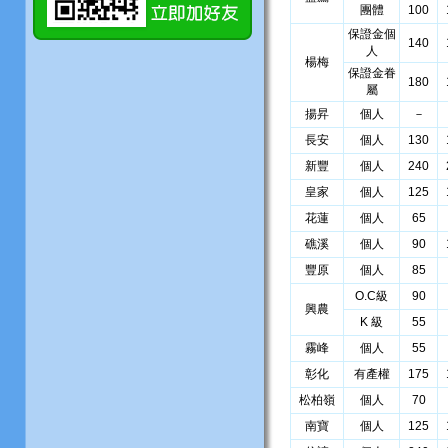
團體
100
保證金個
140
人
楊梅
保證金眷
180
屬
揚昇
個人
－
長安
個人
130
新豐
個人
240
皇家
個人
125
花蓮
個人
65
礁溪
個人
90
豐原
個人
85
O.C級
90
興農
K 級
55
霧峰
個人
55
彰化
有產權
175
松柏嶺
個人
70
南寶
個人
125