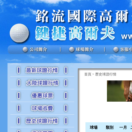
首頁
>
歷史球證行情
球場
類別
一月