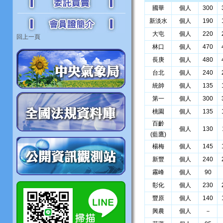
國華
個人
300
新淡水
個人
190
大屯
個人
220
回上一頁
林口
個人
470
長庚
個人
480
台北
個人
240
統帥
個人
135
第一
個人
300
桃園
個人
135
百齡
個人
130
(藍鷹)
楊梅
個人
145
新豐
個人
240
霧峰
個人
90
彰化
個人
230
豐原
個人
140
興農
個人
－