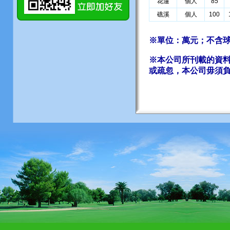
花蓮
個人
85
礁溪
個人
100
※單位：萬元；不含球
※本公司所刊載的資
或疏忽，本公司毋須