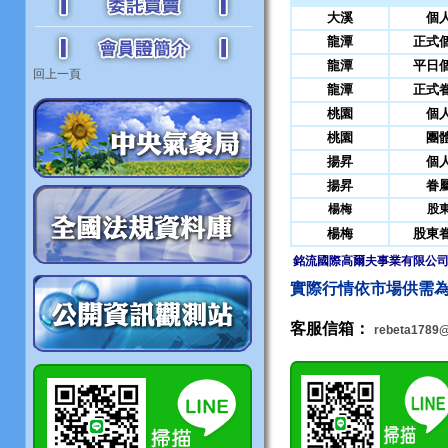
大溪
個
龍潭
正式
龍潭
平日
回上一頁
龍潭
正式
桃園
個
桃園
團
揚昇
個
揚昇
眷
楊梅
股
楊梅
股東
銘流國際高爾夫事業有限公
實際行情依市場供需為
客服信箱：
rebeta1789