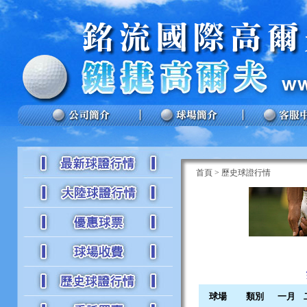
首頁
>
歷史球證行情
球場
類別
一月