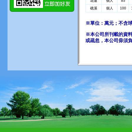
花蓮
個人
85
礁溪
個人
100
※單位：萬元；不含球
※本公司所刊載的資
或疏忽，本公司毋須