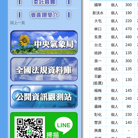
國華
個人
300
新淡水
個人
190
大屯
個人
220
回上一頁
林口
個人
470
長庚
個人
480
台北
個人
240
統帥
個人
135
第一
個人
300
桃園
個人
135
百齡
個人
130
(藍鷹)
楊梅
個人
145
新豐
個人
240
霧峰
個人
90
彰化
個人
230
豐原
個人
140
興農
個人
－