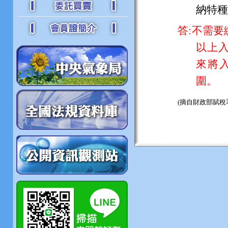
納特
答:
不需要
以上
來將
圍。
(摘自財政部賦稅