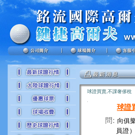
球證買賣,不課奢侈稅
.
球證
問:
向俱
員證