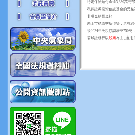
特定保險給付金逾3,330萬元
私募證券投資信託基金的受益
非現金捐贈金額
未上市櫃證交所得等，還有綜
後2024年免稅額調增至750
適用
若球證發行以
股票
為主 ,