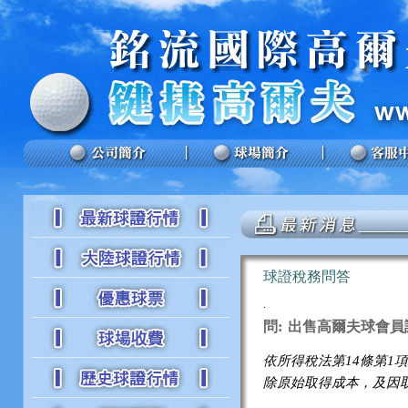
球證稅務問答
.
問:
出售高爾夫球會員
依所得稅法第
14條第
除原始取得成本，及因