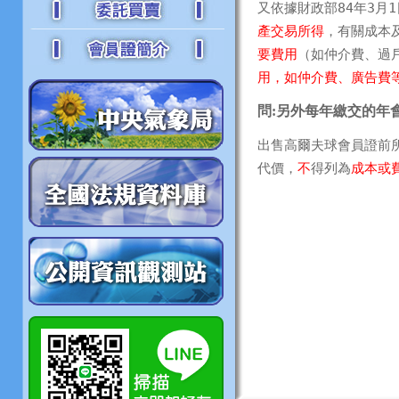
又依據財政部
84年3月
產交易所得
，有關成本
要費用
（如仲介費、過
用，如仲介費、廣告費
問:另外每年繳交的年
出售高爾夫球會員證前
代價，
不
得列為
成本或