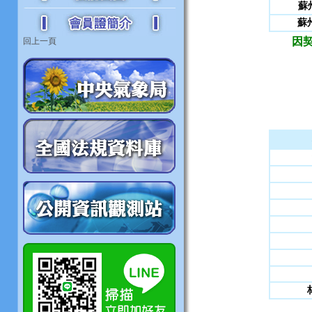
蘇州
蘇
因契
回上一頁