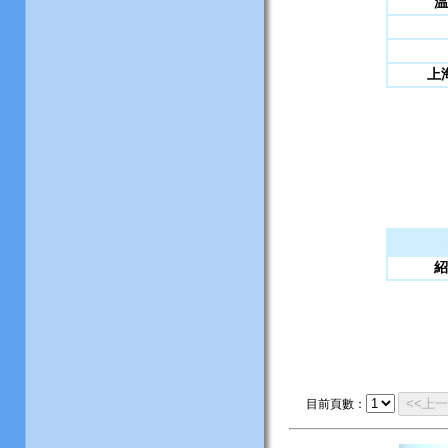
温
上
紹
<<上
目前頁數：