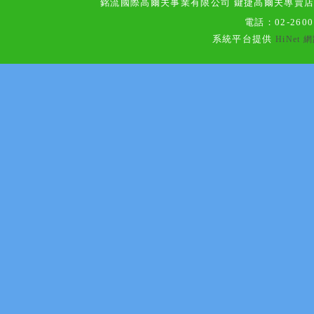
銘流國際高爾夫事業有限公司 鍵捷高爾夫專賣
電話：
02-260
系統平台提供
HiNet